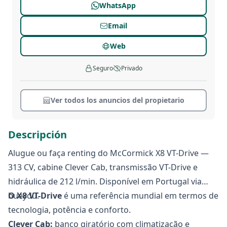
WhatsApp
Email
Web
Seguro
Privado
Ver todos los anuncios del propietario
Descripción
Alugue ou faça renting do McCormick X8 VT-Drive —
313 CV, cabine Clever Cab, transmissão VT-Drive e
hidráulica de 212 l/min. Disponível em Portugal via
bueydu.
O X8 VT-Drive
é uma referência mundial em termos de
tecnologia, potência e conforto.
Clever Cab:
banco giratório com climatização e