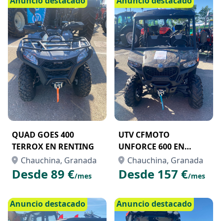
Anuncio destacado
Anuncio destacado
QUAD GOES 400
UTV CFMOTO
TERROX EN RENTING
UNFORCE 600 EN
AQUILER CON OPCIÓN
Chauchina, Granada
Chauchina, Granada
A COMPRA
Desde 89 €
Desde 157 €
/mes
/mes
Anuncio destacado
Anuncio destacado