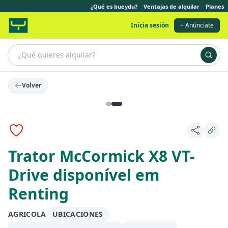
¿Qué es bueydu?
Ventajas de alquilar
Planes
Inicia sesión
+ Anúnciate
Volver
Anuncio destacado
Trator McCormick X8 VT-
Drive disponível em
Renting
AGRICOLA
UBICACIONES