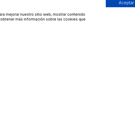
Aceptar
para mejorar nuestro sitio web, mostrar contenido
ra obtener más información sobre las cookies que
Contacto
Avisos legales
contacto@bueydu.com
Blog
Soporte técnico
Preguntas frecuentes
Whatsapp Bueydu
Términos y condiciones
Política de privacidad