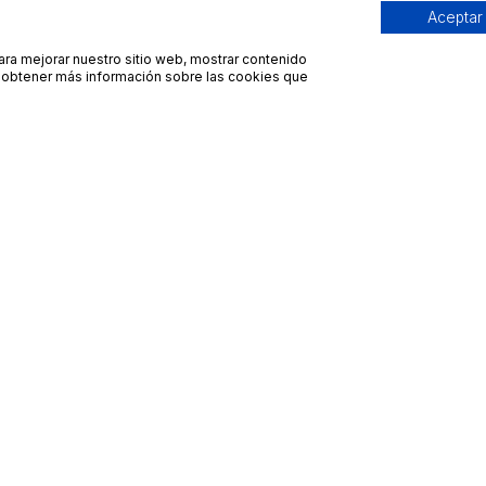
Aceptar
para mejorar nuestro sitio web, mostrar contenido
ra obtener más información sobre las cookies que
Contacto
Avisos legales
contacto@bueydu.com
Blog
Soporte técnico
Preguntas frecuentes
Whatsapp Bueydu
Términos y condiciones
Política de privacidad