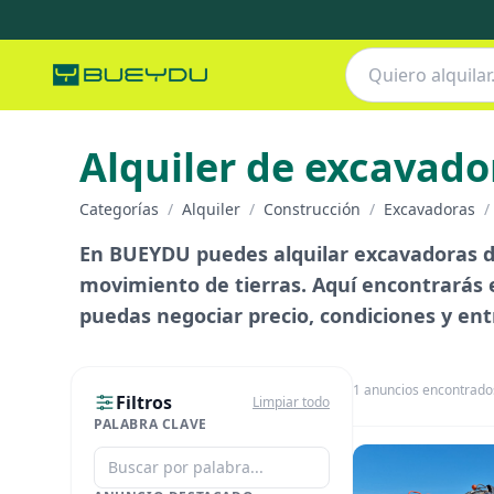
Alquiler de excavado
Categorías
/
Alquiler
/
Construcción
/
Excavadoras
/
En BUEYDU puedes alquilar excavadoras de
movimiento de tierras. Aquí encontrarás e
puedas negociar precio, condiciones y ent
1
anuncios encontrado
Filtros
Limpiar todo
PALABRA CLAVE