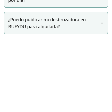
por día?
Cortacésped y desbrozadoras combinadas, para
quienes necesitan un equipo polivalente para el
mantenimiento completo del jardín en una sola
¿Puedo publicar mi desbrozadora en
máquina.
BUEYDU para alquilarla?
Cada anuncio detalla el tipo de motor, la potencia, el
peso del equipo, los accesorios incluidos y las
condiciones del alquiler, para que puedas elegir la
opción más adecuada a tu jardín o parcela.
Seguridad y
condiciones del
alquiler
Aunque BUEYDU no garantiza directamente el
estado o el correcto funcionamiento de los equipos
publicados, la mayoría de los propietarios ofrecen
desbrozadoras en perfecto estado de uso y