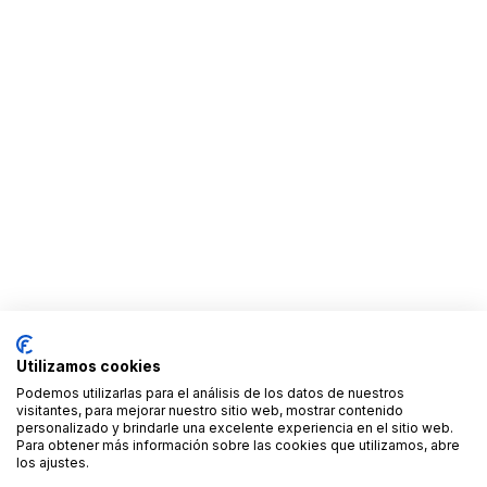
especifican en el anuncio las condiciones de
entrega, recogida y posibles fianzas.
Verifica siempre el estado del equipo, el tipo de
cabezal incluido y las condiciones de uso con el
propietario antes de cerrar el acuerdo.
Utilizamos cookies
Podemos utilizarlas para el análisis de los datos de nuestros
visitantes, para mejorar nuestro sitio web, mostrar contenido
personalizado y brindarle una excelente experiencia en el sitio web.
Para obtener más información sobre las cookies que utilizamos, abre
los ajustes.