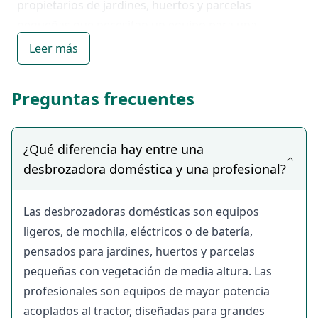
propietarios de jardines, huertos y parcelas
pequeñas que necesitan un equipo para una
limpieza puntual, el mantenimiento estacional del
Leer más
terreno o el control de la hierba y la maleza.
Sin tarifas ocultas ni intermediarios: el contacto es
Preguntas frecuentes
100% directo con el anunciante.
Encuentra desbrozadoras disponibles por días o
semanas, con posibilidad de negociar precio,
¿Qué diferencia hay entre una
entrega a domicilio y condiciones directamente con
desbrozadora doméstica y una profesional?
el propietario.
Tipos de
Las desbrozadoras domésticas son equipos
desbrozadoras
ligeros, de mochila, eléctricos o de batería,
pensados para jardines, huertos y parcelas
domésticas
pequeñas con vegetación de media altura. Las
disponibles en
profesionales son equipos de mayor potencia
acoplados al tractor, diseñadas para grandes