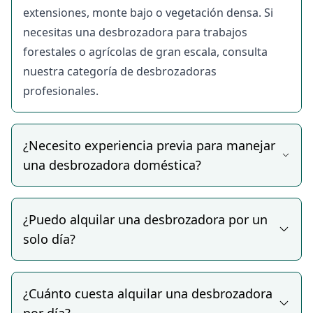
alquiler
extensiones, monte bajo o vegetación densa. Si
En BUEYDU encontrarás diferentes tipos de
necesitas una desbrozadora para trabajos
desbrozadoras de alquiler adaptadas a jardines,
forestales o agrícolas de gran escala, consulta
huertos y parcelas de uso doméstico:
nuestra categoría de desbrozadoras
Desbrozadoras de mochila de gasolina, la opción
profesionales.
más versátil y autónoma para parcelas medianas,
zonas sin acceso eléctrico o terrenos con vegetación
de media altura.
¿Necesito experiencia previa para manejar
Desbrozadoras eléctricas con cable, más ligeras y
una desbrozadora doméstica?
silenciosas, ideales para jardines pequeños o zonas
residenciales donde el nivel de ruido es un factor
¿Puedo alquilar una desbrozadora por un
importante.
solo día?
Desbrozadoras de batería, la opción más cómoda y
manejable para trabajos ligeros en jardín o huerto
sin las limitaciones del cable ni el peso de los
¿Cuánto cuesta alquilar una desbrozadora
modelos de gasolina.