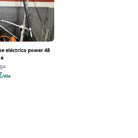
ne eléctrico power 48
na
aga
€
/día