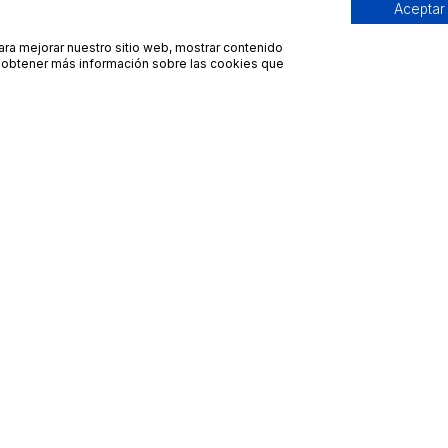
Aceptar
para mejorar nuestro sitio web, mostrar contenido
ra obtener más información sobre las cookies que
Contacto
Avisos legales
contacto@bueydu.com
Blog
Soporte técnico
Preguntas frecuentes
Whatsapp Bueydu
Términos y condiciones
Política de privacidad