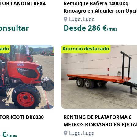
TOR LANDINI REX4
Remolque Bañera 14000kg
Rinoagro en Alquiler con Opci
Compra con Renting
Lugo, Lugo
onsultar
Desde 286 €
/mes
cado
Anuncio destacado
TOR KIOTI DK6030
RENTING DE PLATAFORMA 6
METROS RINOAGRO EN EJE T
 €
Lugo, Lugo
/mes