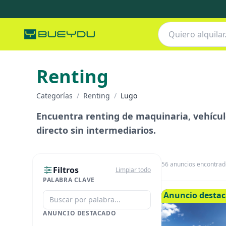
Renting
Categorías
/
Renting
/
Lugo
Encuentra renting de maquinaria, vehículo
directo sin intermediarios.
56
anuncios encontrad
Filtros
Limpiar todo
PALABRA CLAVE
Anuncio desta
ANUNCIO DESTACADO