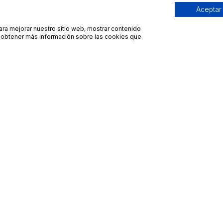
Aceptar
para mejorar nuestro sitio web, mostrar contenido
ra obtener más información sobre las cookies que
Contacto
Avisos legales
contacto@bueydu.com
Blog
Soporte técnico
Preguntas frecuentes
Whatsapp Bueydu
Términos y condiciones
Política de privacidad