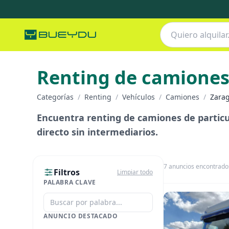
Renting de camione
Categorías
/
Renting
/
Vehículos
/
Camiones
/
Zara
Encuentra renting de camiones de particula
directo sin intermediarios.
7
anuncios encontrado
Filtros
Limpiar todo
PALABRA CLAVE
ANUNCIO DESTACADO