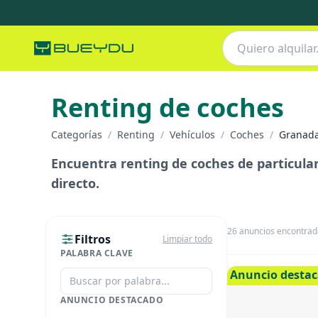
Renting de coches
Categorías
/
Renting
/
Vehículos
/
Coches
/
Granada
Encuentra renting de coches de particulare
directo.
26
anuncios encontrad
Filtros
Limpiar todo
PALABRA CLAVE
Anuncio desta
ANUNCIO DESTACADO