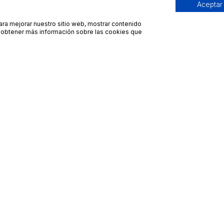
Aceptar
para mejorar nuestro sitio web, mostrar contenido
ra obtener más información sobre las cookies que
Contacto
Avisos legales
contacto@bueydu.com
Blog
Soporte técnico
Preguntas frecuentes
Whatsapp Bueydu
Términos y condiciones
Política de privacidad