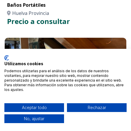
Baños Portátiles
Huelva Provincia
Precio a consultar
Utilizamos cookies
Podemos utilizarlas para el análisis de los datos de nuestros
visitantes, para mejorar nuestro sitio web, mostrar contenido
personalizado y brindarle una excelente experiencia en el sitio web.
Para obtener más información sobre las cookies que utilizamos, abre
los ajustes.
Aceptar todo
Rechazar
Más ubicaciones
No, ajustar
Servicios Profesionales de Carpintería y
Ebanistería a Medida