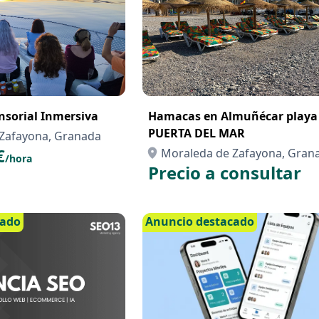
nsorial Inmersiva
Hamacas en Almuñécar playa
PUERTA DEL MAR
Zafayona, Granada
€
Moraleda de Zafayona, Gran
/hora
Precio a consultar
cado
Anuncio destacado