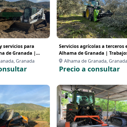
y servicios para
Servicios agrícolas a terceros 
ma de Granada |
Alhama de Granada | Trabajo
olas en Granada
agrícolas profesionales en G
ranada, Granada
Alhama de Granada, Granad
onsultar
Precio a consultar