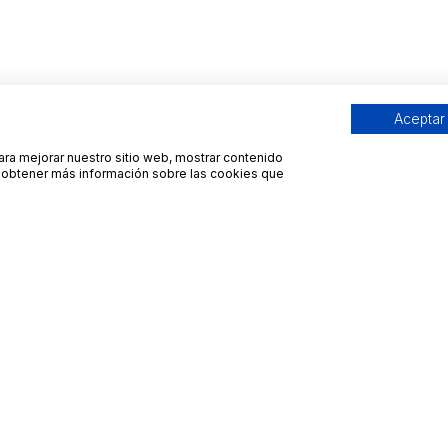
Aceptar
para mejorar nuestro sitio web, mostrar contenido
ra obtener más información sobre las cookies que
Contacto
Avisos legales
contacto@bueydu.com
Blog