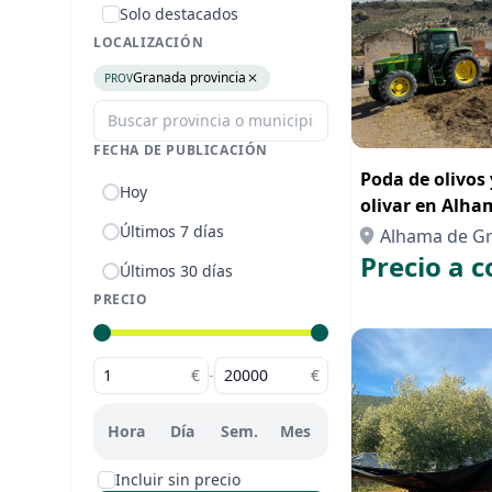
Solo destacados
LOCALIZACIÓN
Granada provincia
PROV
FECHA DE PUBLICACIÓN
Poda de olivos 
Hoy
olivar en Alha
Trabajos agríc
Últimos 7 días
Alhama de G
Precio a c
Últimos 30 días
PRECIO
€
-
€
Hora
Día
Sem.
Mes
Incluir sin precio