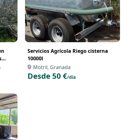
en
Servicios Agrícola Riego cisterna
s
10000l
ranada
a
Motril, Granada
Desde 50 €
/día