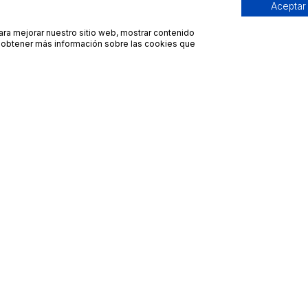
Aceptar
para mejorar nuestro sitio web, mostrar contenido
ra obtener más información sobre las cookies que
Contacto
Avisos legales
contacto@bueydu.com
Blog
Soporte técnico
Preguntas frecuentes
Whatsapp Bueydu
Términos y condiciones
Política de privacidad