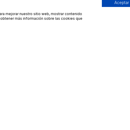
Aceptar
para mejorar nuestro sitio web, mostrar contenido
ra obtener más información sobre las cookies que
Contacto
Avisos legales
contacto@bueydu.com
Blog
Soporte técnico
Preguntas frecuentes
Whatsapp Bueydu
Términos y condiciones
Política de privacidad