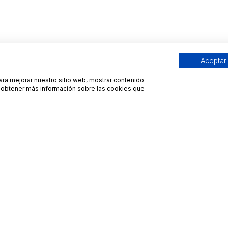
Aceptar
para mejorar nuestro sitio web, mostrar contenido
ra obtener más información sobre las cookies que
Contacto
Avisos legales
contacto@bueydu.com
Blog