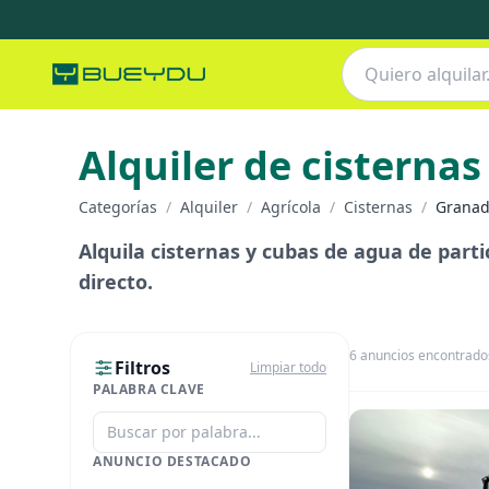
Alquiler de cisternas
Categorías
/
Alquiler
/
Agrícola
/
Cisternas
/
Granad
Alquila cisternas y cubas de agua de partic
directo.
6
anuncios encontrado
Filtros
Limpiar todo
PALABRA CLAVE
ANUNCIO DESTACADO