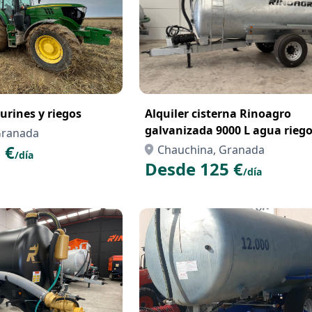
urines y riegos
Alquiler cisterna Rinoagro
galvanizada 9000 L agua riego
Granada
ganado y obras civiles
 €
Chauchina, Granada
/día
Desde 125 €
/día