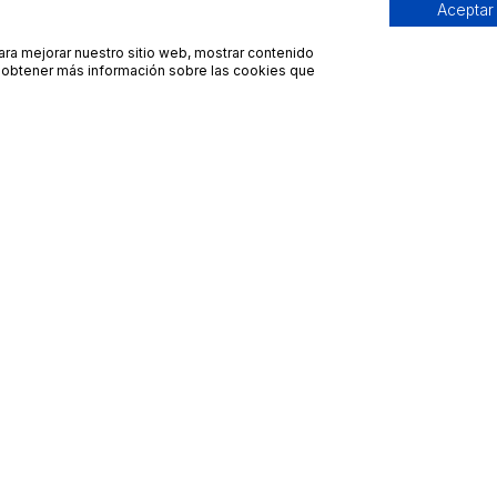
Aceptar
para mejorar nuestro sitio web, mostrar contenido
ra obtener más información sobre las cookies que
Contacto
Avisos legales
contacto@bueydu.com
Blog
Soporte técnico
Preguntas frecuentes
Whatsapp Bueydu
Términos y condiciones
Política de privacidad