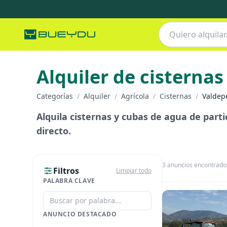
Alquiler de cisternas
Categorías
/
Alquiler
/
Agrícola
/
Cisternas
/
Valdep
Alquila cisternas y cubas de agua de partic
directo.
3
anuncios encontrado
Filtros
Limpiar todo
PALABRA CLAVE
ANUNCIO DESTACADO