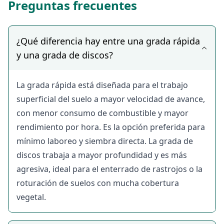
Preguntas frecuentes
Encuentra gradas disponibles por días, semanas o
campañas completas, con posibilidad de negociar
precio, entrega en finca y condiciones directamente
¿Qué diferencia hay entre una grada rápida
con el propietario.
y una grada de discos?
Tipos de gradas
disponibles en
La grada rápida está diseñada para el trabajo
alquiler
superficial del suelo a mayor velocidad de avance,
con menor consumo de combustible y mayor
En BUEYDU encontrarás diferentes tipos de gradas
rendimiento por hora. Es la opción preferida para
agrícolas de alquiler adaptadas a distintos tipos de
mínimo laboreo y siembra directa. La grada de
suelo, cultivos y trabajos de laboreo:
discos trabaja a mayor profundidad y es más
Gradas rápidas, el apero más demandado para la
agresiva, ideal para el enterrado de rastrojos o la
preparación superficial del suelo en siembra directa
roturación de suelos con mucha cobertura
y mínimo laboreo, con gran rendimiento por hora y
vegetal.
excelente acabado del lecho de siembra. Disponibles
en anchos de trabajo de 3 a 6 metros.