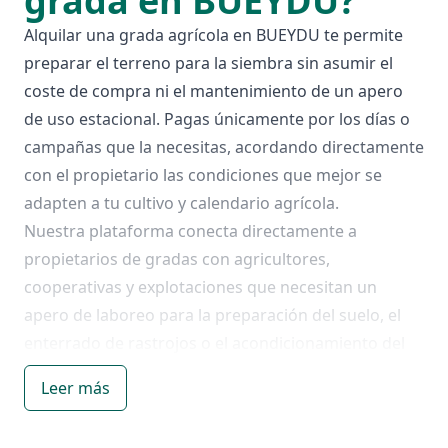
grada en BUEYDU?
Alquilar una grada agrícola en BUEYDU te permite
preparar el terreno para la siembra sin asumir el
coste de compra ni el mantenimiento de un apero
de uso estacional. Pagas únicamente por los días o
campañas que la necesitas, acordando directamente
con el propietario las condiciones que mejor se
adapten a tu cultivo y calendario agrícola.
Nuestra plataforma conecta directamente a
propietarios de gradas con agricultores,
cooperativas y explotaciones que necesitan un
apero de laboreo para la preparación del suelo, el
enterrado de rastrojos o el acondicionamiento del
terreno antes de la siembra. Sin tarifas ocultas ni
Leer más
intermediarios: el contacto es 100% directo con el
anunciante.