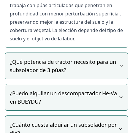
Tipos de subsoladores
trabaja con púas articuladas que penetran en
profundidad con menor perturbación superficial,
y descompactadores
preservando mejor la estructura del suelo y la
disponibles en
cobertura vegetal. La elección depende del tipo de
suelo y el objetivo de la labor.
alquiler
En BUEYDU encontrarás diferentes tipos de
subsoladores y descompactadores de alquiler
¿Qué potencia de tractor necesito para un
adaptados a distintos tipos de suelo, cultivos y
subsolador de 3 púas?
profundidades de trabajo:
Descompactadores He-Va, uno de los equipos más
¿Puedo alquilar un descompactador He-Va
demandados en BUEYDU por su capacidad de
en BUEYDU?
trabajar a gran profundidad sin voltear el suelo,
ideal para viñedos, olivares y cultivos donde se
quiere mejorar la estructura del suelo sin alterar los
¿Cuánto cuesta alquilar un subsolador por
horizontes.