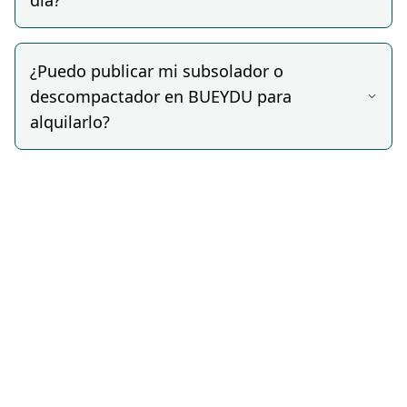
día?
Subsoladores fijos en V de 3 púas como el Jympa
Antares, para la roturación profunda en suelos
compactados con suela de labor pronunciada,
¿Puedo publicar mi subsolador o
mejorando la infiltración del agua y el desarrollo
descompactador en BUEYDU para
radicular del cultivo.
alquilarlo?
Subsoladores de baja perturbación Baabor,
diseñados para trabajar a gran profundidad con el
mínimo movimiento de tierra superficial, ideales
para agricultura de conservación y mínimo laboreo.
Subsoladores de 3 púas para cereales y cultivos
extensivos, para la descompactación de grandes
superficies antes de la siembra en explotaciones de
cereal, girasol o leguminosas.
Cada anuncio detalla el modelo, el número de púas,
la profundidad máxima de trabajo, la potencia
mínima del tractor requerida y las condiciones del