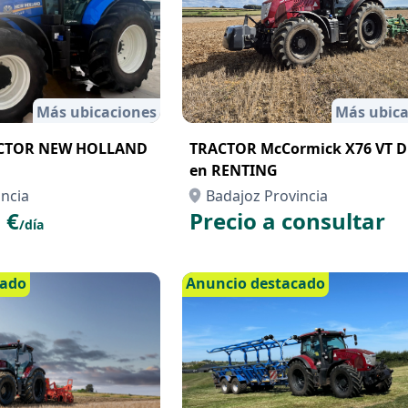
Más ubicaciones
Más ubica
ACTOR NEW HOLLAND
TRACTOR McCormick X76 VT D
en RENTING
incia
Badajoz Provincia
 €
Precio a consultar
/día
cado
Anuncio destacado