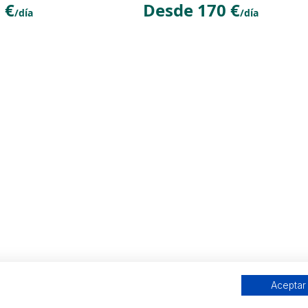
 €
Desde 170 €
/día
/día
Aceptar