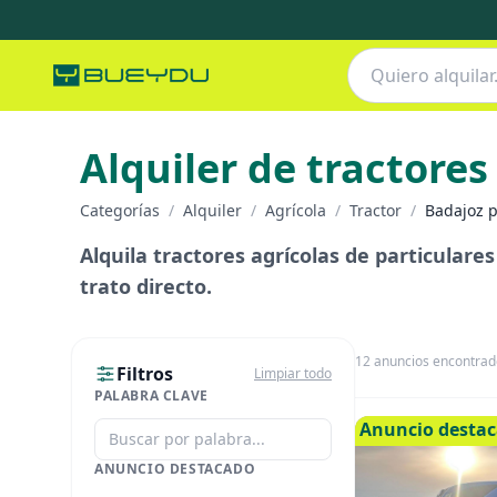
Alquiler de tractores
Categorías
/
Alquiler
/
Agrícola
/
Tractor
/
Badajoz p
Alquila tractores agrícolas de particulare
trato directo.
12
anuncios encontrad
Filtros
Limpiar todo
PALABRA CLAVE
Anuncio desta
ANUNCIO DESTACADO