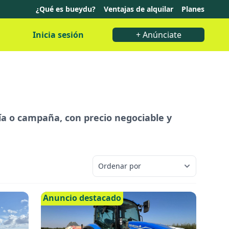
¿Qué es bueydu?
Ventajas de alquilar
Planes
Inicia sesión
+ Anúnciate
día o campaña, con precio negociable y
Anuncio destacado