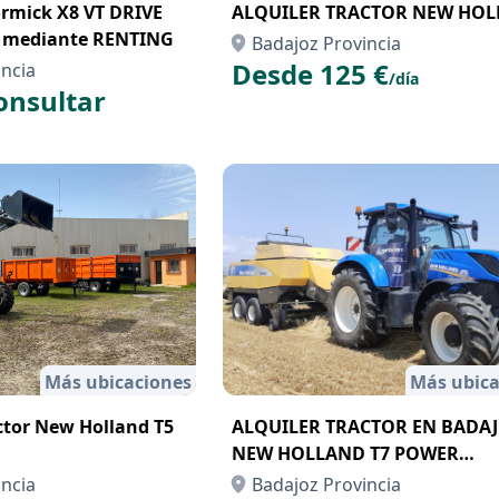
mick X8 VT DRIVE
ALQUILER TRACTOR NEW HO
r mediante RENTING
Badajoz Provincia
Desde 125 €
incia
/día
onsultar
Más ubicaciones
Más ubica
actor New Holland T5
ALQUILER TRACTOR EN BADA
NEW HOLLAND T7 POWER
COMMAND
incia
Badajoz Provincia