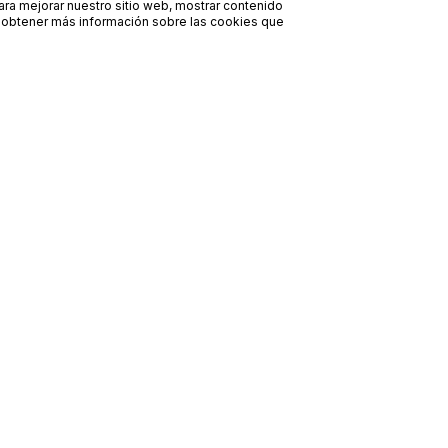
para mejorar nuestro sitio web, mostrar contenido
ra obtener más información sobre las cookies que
Contacto
Avisos legales
contacto@bueydu.com
Blog
Soporte técnico
Preguntas frecuentes
Whatsapp Bueydu
Términos y condiciones
Política de privacidad
Política de cookies