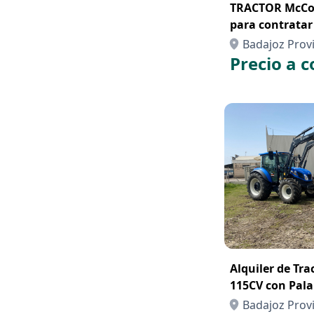
TRACTOR McCor
para contrata
Badajoz Prov
Precio a c
Alquiler de Tr
115CV con Pala
Badajoz Prov