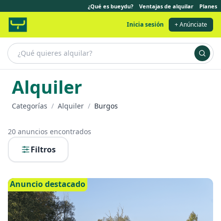
¿Qué es bueydu?
Ventajas de alquilar
Planes
Inicia sesión
+ Anúnciate
Alquiler
Categorías
/
Alquiler
/
Burgos
20
anuncios encontrados
Filtros
Anuncio destacado