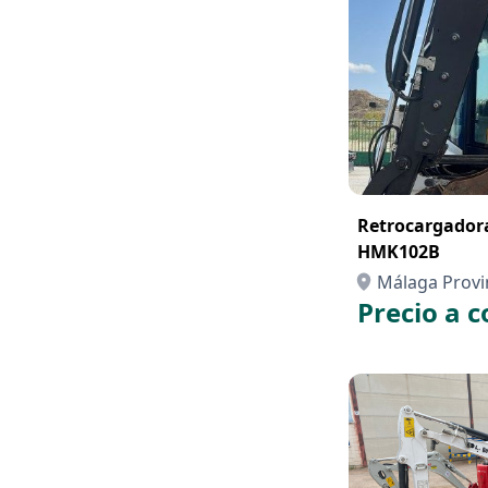
Retrocargado
HMK102B
Málaga Provi
Precio a c