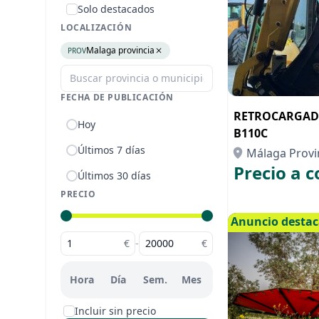
Solo destacados
LOCALIZACIÓN
Malaga provincia
PROV
FECHA DE PUBLICACIÓN
RETROCARGAD
Hoy
B110C
Últimos 7 días
Málaga Provi
Precio a c
Últimos 30 días
PRECIO
Anuncio desta
€
-
€
Hora
Día
Sem.
Mes
Incluir sin precio