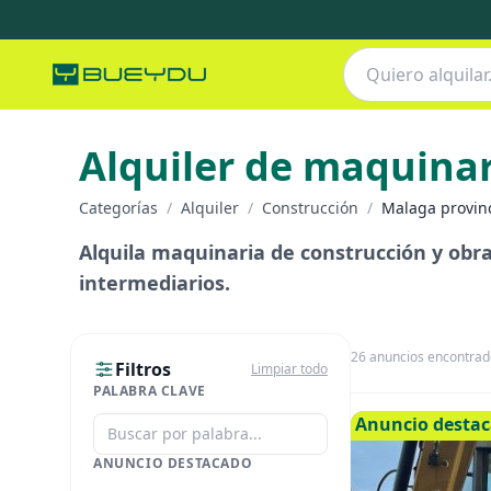
Alquiler de maquinar
Categorías
/
Alquiler
/
Construcción
/
Malaga provin
Alquila maquinaria de construcción y obra 
intermediarios.
26
anuncios encontrad
Filtros
Limpiar todo
PALABRA CLAVE
Anuncio desta
ANUNCIO DESTACADO