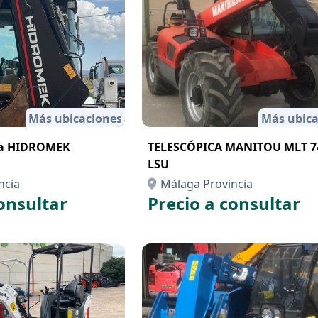
Más ubicaciones
Más ubica
ra HIDROMEK
TELESCÓPICA MANITOU MLT 7
LSU
ncia
Málaga Provincia
onsultar
Precio a consultar