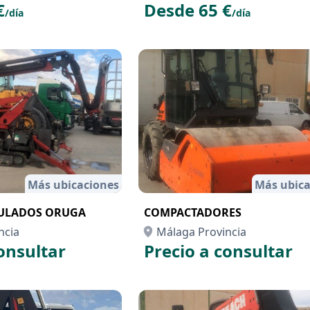
€
Desde 65 €
/día
/día
Más ubicaciones
Más ubica
CULADOS ORUGA
COMPACTADORES
ncia
Málaga Provincia
onsultar
Precio a consultar