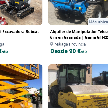
Más ubica
ni Excavadora Bobcat
Alquiler de Manipulador Teles
6 m en Granada | Genie GTH2
aga
Málaga Provincia
€
Desde 90 €
/día
/día