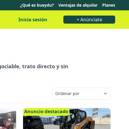
¿Qué es bueydu?
Ventajas de alquilar
Planes
Inicia sesión
+ Anúnciate
ciable, trato directo y sin
Anuncio destacado