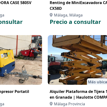
ORA CASE 580SV
Renting de MiniExcavadora C
CX58D
aga
Málaga, Málaga
onsultar
Precio a consultar
Más ubica
mpresor Portatil
Alquiler Plataforma de Tijera 
en Granada | Haulotte COMP
12DX
aga
Málaga Provincia