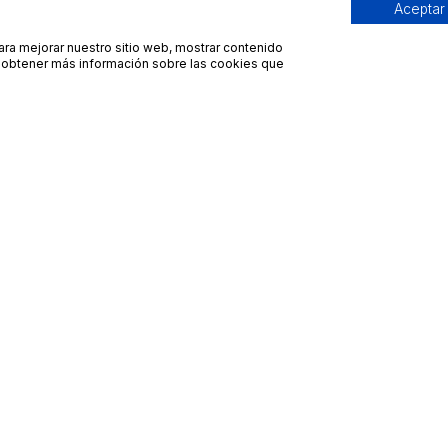
Aceptar
para mejorar nuestro sitio web, mostrar contenido
ra obtener más información sobre las cookies que
Contacto
Avisos legales
contacto@bueydu.com
Blog
Soporte técnico
Preguntas frecuentes
Whatsapp Bueydu
Términos y condiciones
Política de privacidad