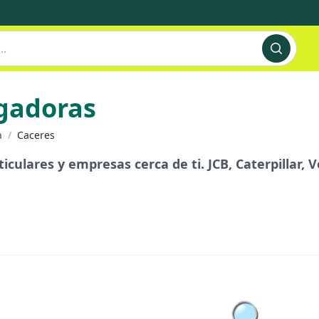
rgadoras
a
/
Caceres
iculares y empresas cerca de ti. JCB, Caterpillar, 
🔍