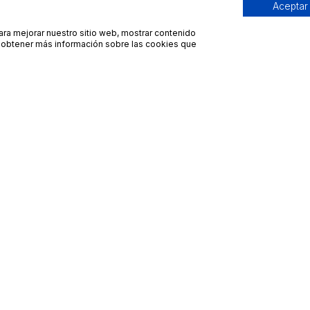
Aceptar
para mejorar nuestro sitio web, mostrar contenido
ra obtener más información sobre las cookies que
Contacto
Avisos legales
contacto@bueydu.com
Blog
Soporte técnico
Preguntas frecuentes
Whatsapp Bueydu
Términos y condiciones
Política de privacidad