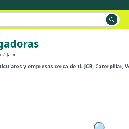
rgadoras
a
/
Jaen
iculares y empresas cerca de ti. JCB, Caterpillar, 
🔍