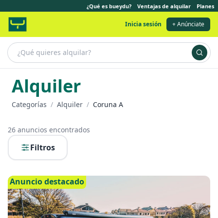
¿Qué es bueydu?
Ventajas de alquilar
Planes
Inicia sesión
+ Anúnciate
Alquiler
Categorías
/
Alquiler
/
Coruna A
26
anuncios encontrados
Filtros
Anuncio destacado