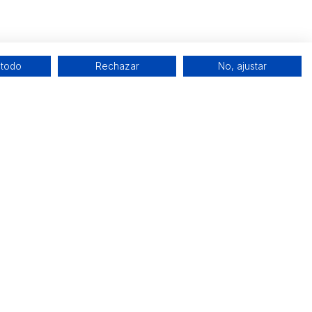
 todo
Rechazar
No, ajustar
Redes sociales