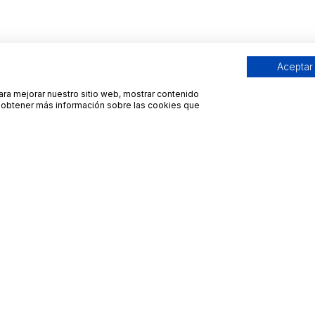
Aceptar
para mejorar nuestro sitio web, mostrar contenido
ra obtener más información sobre las cookies que
Contacto
Avisos legales
contacto@bueydu.com
Blog
Soporte técnico
Preguntas frecuentes