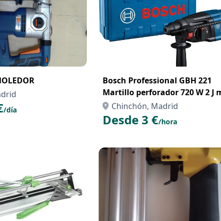
MOLEDOR
Bosch Professional GBH 221
Martillo perforador 720 W 2 J máx
drid
hormigón 21 mm SDS plus en
€
Chinchón, Madrid
/día
maletín
Desde 3 €
/hora