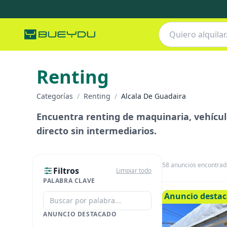
Renting
Categorías
/
Renting
/
Alcala De Guadaira
Encuentra renting de maquinaria, vehículo
directo sin intermediarios.
58
anuncios encontrad
Filtros
Limpiar todo
PALABRA CLAVE
Anuncio desta
ANUNCIO DESTACADO