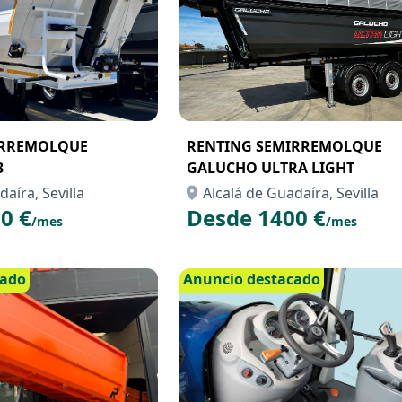
IRREMOLQUE
RENTING SEMIRREMOLQUE
3
GALUCHO ULTRA LIGHT
aíra, Sevilla
Alcalá de Guadaíra, Sevilla
0 €
Desde 1400 €
/mes
/mes
cado
Anuncio destacado