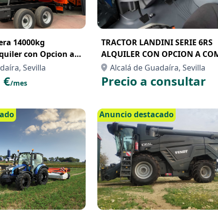
ra 14000kg
TRACTOR LANDINI SERIE 6RS
quiler con Opcion a
ALQUILER CON OPCION A CO
nting
aíra, Sevilla
Alcalá de Guadaíra, Sevilla
 €
Precio a consultar
/mes
cado
Anuncio destacado