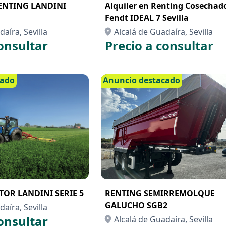
ENTING LANDINI
Alquiler en Renting Cosechadora
Fendt IDEAL 7 Sevilla
aíra, Sevilla
Alcalá de Guadaíra, Sevilla
onsultar
Precio a consultar
cado
Anuncio destacado
OR LANDINI SERIE 5
RENTING SEMIRREMOLQUE
GALUCHO SGB2
aíra, Sevilla
onsultar
Alcalá de Guadaíra, Sevilla