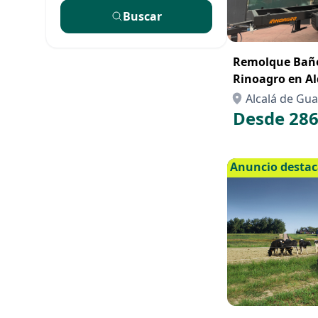
Buscar
Remolque Bañe
Rinoagro en Al
Compra con Re
Alcalá de Guad
Desde 286
Anuncio desta