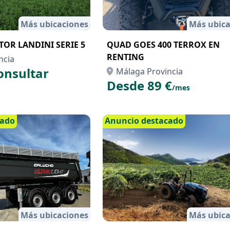
Más ubicaciones
Más ubica
OR LANDINI SERIE 5
QUAD GOES 400 TERROX EN
RENTING
ncia
onsultar
Málaga Provincia
Desde 89 €
/mes
cado
Anuncio destacado
Más ubicaciones
Más ubica