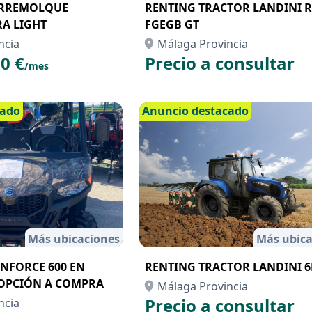
IRREMOLQUE
RENTING TRACTOR LANDINI 
A LIGHT
FGEGB GT
ncia
Málaga Provincia
0 €
Precio a consultar
/mes
cado
Anuncio destacado
Más ubicaciones
Más ubica
NFORCE 600 EN
RENTING TRACTOR LANDINI 
OPCIÓN A COMPRA
Málaga Provincia
Precio a consultar
ncia