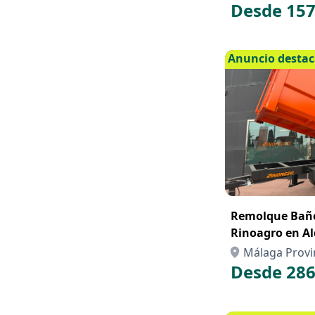
Desde 157
Anuncio desta
Remolque Bañe
Rinoagro en Al
Compra con Re
Málaga Provi
Desde 286