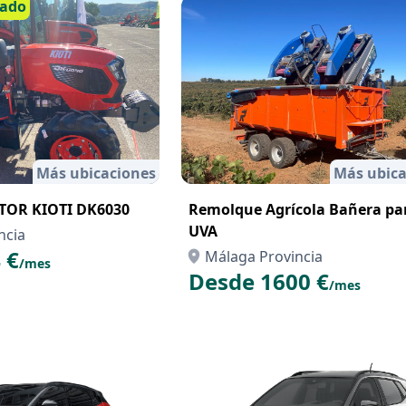
cado
Más ubicaciones
Más ubica
TOR KIOTI DK6030
Remolque Agrícola Bañera pa
UVA
ncia
 €
Málaga Provincia
/mes
Desde 1600 €
/mes