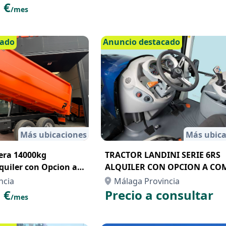
 €
/mes
cado
Anuncio destacado
Más ubicaciones
Más ubica
ra 14000kg
TRACTOR LANDINI SERIE 6RS
quiler con Opcion a
ALQUILER CON OPCION A CO
nting
ncia
Málaga Provincia
 €
Precio a consultar
/mes