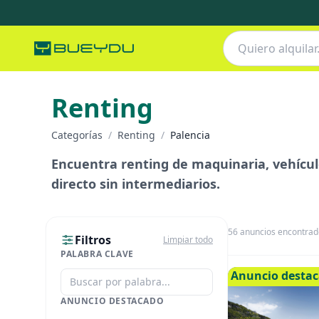
Renting
Categorías
/
Renting
/
Palencia
Encuentra renting de maquinaria, vehículo
directo sin intermediarios.
56
anuncios encontrad
Filtros
Limpiar todo
PALABRA CLAVE
Anuncio desta
ANUNCIO DESTACADO