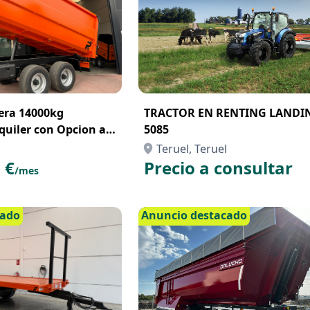
ra 14000kg
TRACTOR EN RENTING LANDI
quiler con Opcion a
5085
nting
Teruel, Teruel
 €
Precio a consultar
/mes
cado
Anuncio destacado