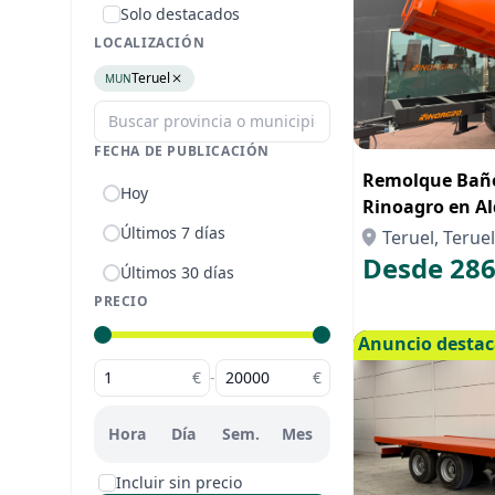
Solo destacados
LOCALIZACIÓN
Teruel
MUN
FECHA DE PUBLICACIÓN
Remolque Bañe
Hoy
Rinoagro en Al
Compra con Re
Últimos 7 días
Teruel, Teruel
Desde 286
Últimos 30 días
PRECIO
Anuncio desta
€
-
€
Hora
Día
Sem.
Mes
Incluir sin precio