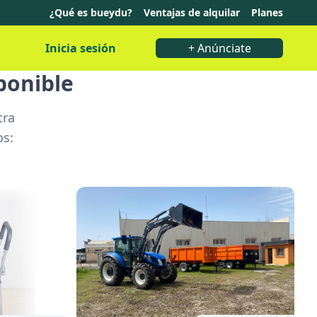
¿Qué es bueydu?
Ventajas de alquilar
Planes
Inicia sesión
+ Anúnciate
ponible
tra
os: