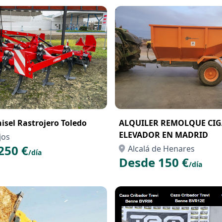
hisel Rastrojero Toledo
ALQUILER REMOLQUE CI
ELEVADOR EN MADRID
jos
250 €
Alcalá de Henares
/día
Desde 150 €
/día