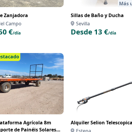
Más u
de Zanjadora
Sillas de Baño y Ducha
del Campo
Sevilla
50 €
Desde 13 €
/día
/día
estacado
lataforma Agrícola 8m
Alquiler Selion Telescopic
porte de Painéis Solares –
Estepa