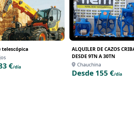
e telescópica
ALQUILER DE CAZOS CRI
DESDE 9TN A 30TN
jos
83 €
Chauchina
/día
Desde 155 €
/día