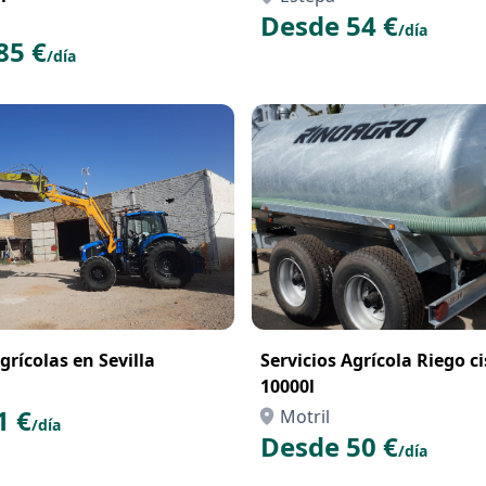
tovoltaicos Portugal
Desde 54 €
/día
85 €
/día
grícolas en Sevilla
Servicios Agrícola Riego c
10000l
1 €
Motril
/día
Desde 50 €
/día