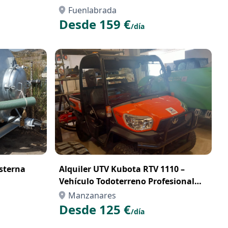
Fuenlabrada
Desde 159 €
/día
isterna
Alquiler UTV Kubota RTV 1110 –
Vehículo Todoterreno Profesional
para Trabajos en el Campo o la Obra
Manzanares
Desde 125 €
/día