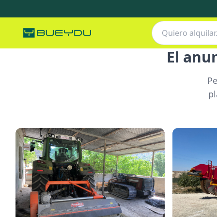
El anu
Pe
pl