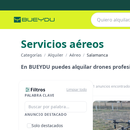
Servicios aéreos
Categorías
/
Alquiler
/
Aéreo
/
Salamanca
En BUEYDU puedes alquilar drones profesio
1
anuncios encontrado
Filtros
Limpiar todo
PALABRA CLAVE
ANUNCIO DESTACADO
Solo destacados