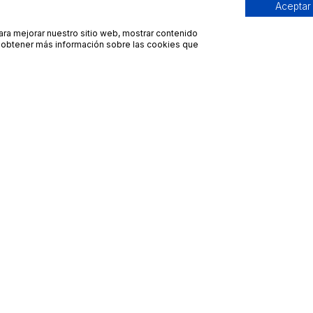
Aceptar
para mejorar nuestro sitio web, mostrar contenido
ra obtener más información sobre las cookies que
Contacto
Avisos legales
contacto@bueydu.com
Blog
Soporte técnico
Preguntas frecuentes
Whatsapp Bueydu
Términos y condiciones
Política de privacidad