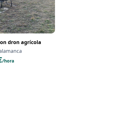
on dron agrícola
Salamanca
€
/hora