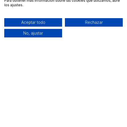
Para obtener más información sobre las cookies que utilizamos, abre
los ajustes.
Aceptar todo
Rechazar
No, ajustar
Alquiler de equipamiento profesional cerca de ti
Descarga nuestra app: