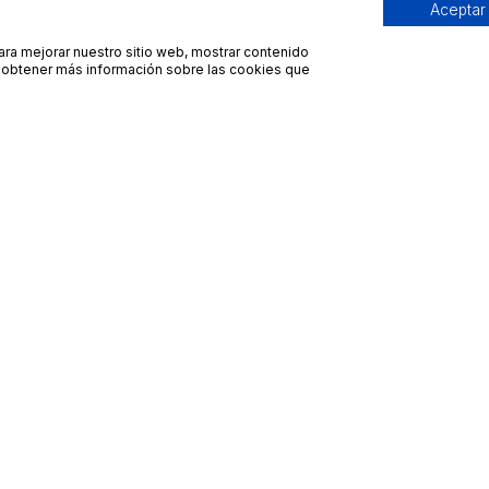
Aceptar
para mejorar nuestro sitio web, mostrar contenido
ra obtener más información sobre las cookies que
Contacto
Avisos legales
contacto@bueydu.com
Blog
Soporte técnico
Preguntas frecuentes
Whatsapp Bueydu
Términos y condiciones
Política de privacidad