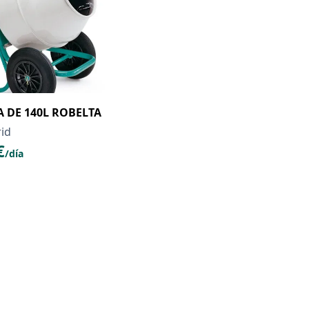
DE 140L ROBELTA
id
€
/día