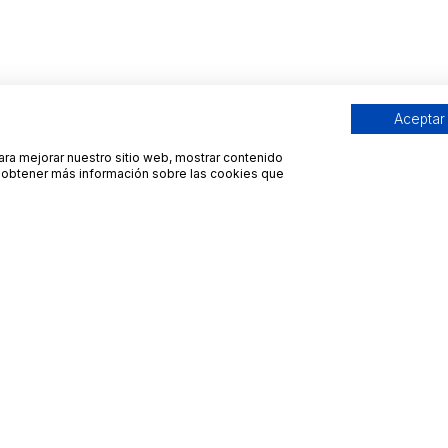
Aceptar
para mejorar nuestro sitio web, mostrar contenido
ra obtener más información sobre las cookies que
Contacto
Avisos legales
contacto@bueydu.com
Blog