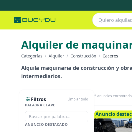
Alquiler de maquinar
Categorías
/
Alquiler
/
Construcción
/
Caceres
Alquila maquinaria de construcción y obra 
intermediarios.
5
anuncios encontrado
Filtros
Limpiar todo
PALABRA CLAVE
Anuncio desta
ANUNCIO DESTACADO