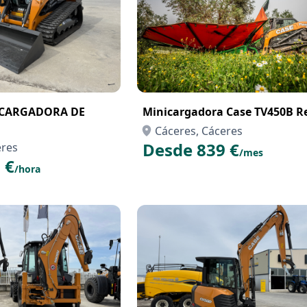
ICARGADORA DE
Minicargadora Case TV450B R
Cáceres, Cáceres
Desde 839 €
eres
/mes
 €
/hora