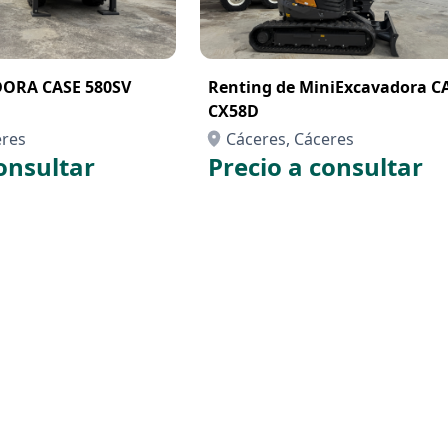
ORA CASE 580SV
Renting de MiniExcavadora C
CX58D
eres
Cáceres, Cáceres
onsultar
Precio a consultar