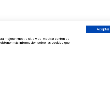
Aceptar
para mejorar nuestro sitio web, mostrar contenido
ra obtener más información sobre las cookies que
Contacto
Avisos legales
contacto@bueydu.com
Blog