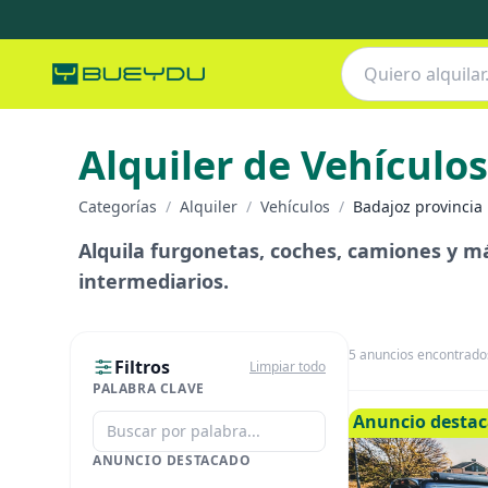
Alquiler de Vehículos
Categorías
/
Alquiler
/
Vehículos
/
Badajoz provincia
Alquila furgonetas, coches, camiones y más
intermediarios.
5
anuncios encontrado
Filtros
Limpiar todo
PALABRA CLAVE
Anuncio desta
ANUNCIO DESTACADO