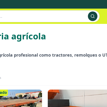
ia agrícola
ícola profesional como tractores, remolques o UT
s
cado