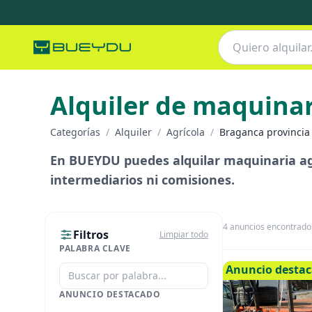
Alquiler de maquinar
Categorías
/
Alquiler
/
Agrícola
/
Braganca provincia
En BUEYDU puedes alquilar maquinaria agr
intermediarios ni comisiones.
4
anuncios encontrado
Filtros
Limpiar todo
PALABRA CLAVE
Anuncio desta
ANUNCIO DESTACADO