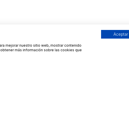
Aceptar
para mejorar nuestro sitio web, mostrar contenido
ra obtener más información sobre las cookies que
Contacto
Avisos legales
contacto@bueydu.com
Blog