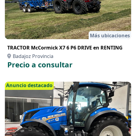
Más ubicaciones
TRACTOR McCormick X7 6 P6 DRIVE en RENTING
Badajoz Provincia
Precio a consultar
Anuncio destacado