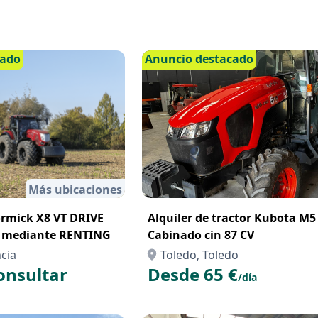
cado
Anuncio destacado
Más ubicaciones
mick X8 VT DRIVE
Alquiler de tractor Kubota M5
r mediante RENTING
Cabinado cin 87 CV
cia
Toledo, Toledo
onsultar
Desde 65 €
/día