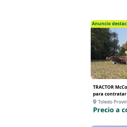
Anuncio desta
TRACTOR McCor
para contrata
Toledo Provin
Precio a c