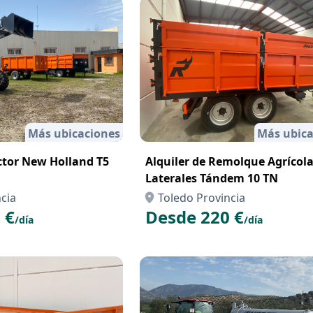
Más ubicaciones
Más ubica
actor New Holland T5
Alquiler de Remolque Agrícol
Laterales Tándem 10 TN
cia
Toledo Provincia
 €
Desde 220 €
/día
/día