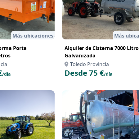
Más ubicaciones
Más ubica
forma Porta
Alquiler de Cisterna 7000 Litro
tros
Galvanizada
cia
Toledo Provincia
€
Desde 75 €
/día
/día