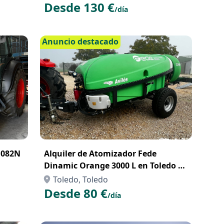
Profesional
Desde 130 €
/día
Anuncio destacado
 082N
Alquiler de Atomizador Fede
Dinamic Orange 3000 L en Toledo –
Eficiencia y Precisión para tus
Toledo, Toledo
Tratamientos Agrícolas
Desde 80 €
/día