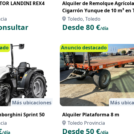
TOR LANDINI REX4
Alquiler de Remolque Agrícol
Cigarrón Yunque de 10 m³ en 
– Resistencia y Capacidad para
cia
Toledo, Toledo
Campo
onsultar
Desde 80 €
/día
cado
Anuncio destacado
Más ubicaciones
Más ubica
mborghini Sprint 50
Alquiler Plataforma 8 m
cia
Toledo Provincia
€
Desde 50 €
/día
/día