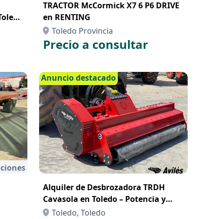
a
TRACTOR McCormick X7 6 P6 DRIVE
Toledo
en RENTING
 el
Toledo Provincia
Precio a consultar
Anuncio destacado
ciones
Alquiler de Desbrozadora TRDH
Cavasola en Toledo – Potencia y
Precisión para el Desbroce
Toledo, Toledo