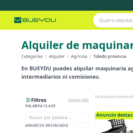
Alquiler de maquinar
Categorías
/
Alquiler
/
Agrícola
/
Toledo provincia
En BUEYDU puedes alquilar maquinaria agr
intermediarios ni comisiones.
24
anuncios encontrad
Filtros
Limpiar todo
PALABRA CLAVE
Anuncio desta
ANUNCIO DESTACADO