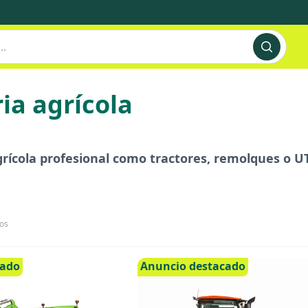
ia agrícola
ícola profesional como tractores, remolques o UT
os
cado
Anuncio destacado