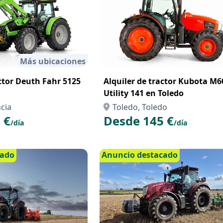
Más ubicaciones
actor Deuth Fahr 5125
Alquiler de tractor Kubota M6002
Utility 141 en Toledo
cia
Toledo, Toledo
 €
Desde 145 €
/día
/día
cado
Anuncio destacado