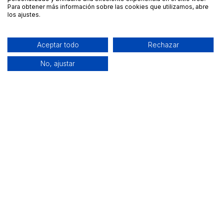
Para obtener más información sobre las cookies que utilizamos, abre
los ajustes.
Aceptar todo
Rechazar
No, ajustar
Alquiler de equipamiento profesional cerca de ti
Descarga nuestra app: