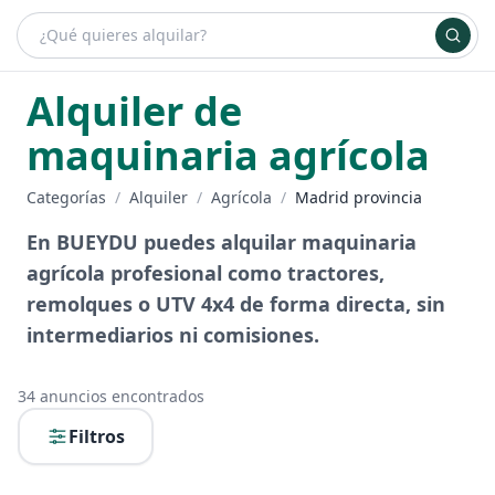
¿Qué es bueydu?
Ventajas de alquilar
Planes
Inicia sesión
+ Anúnciate
Alquiler de
maquinaria agrícola
Categorías
/
Alquiler
/
Agrícola
/
Madrid provincia
En BUEYDU puedes alquilar maquinaria
agrícola profesional como tractores,
remolques o UTV 4x4 de forma directa, sin
intermediarios ni comisiones.
34
anuncios encontrados