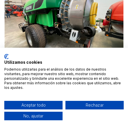
Utilizamos cookies
Podemos utilizarlas para el análisis de los datos de nuestros
visitantes, para mejorar nuestro sitio web, mostrar contenido
personalizado y brindarle una excelente experiencia en el sitio web.
Para obtener más información sobre las cookies que utilizamos, abre
Alquiler Atomizador 3000 litros Arrastrado Madrid
los ajustes.
Alcalá de Henares, Madrid
Desde 45 €
/día
Aceptar todo
Rechazar
No, ajustar