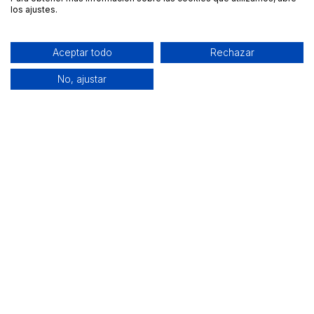
los ajustes.
Aceptar todo
Rechazar
No, ajustar
Alquiler de equipamiento profesional cerca de ti
Descarga nuestra app: