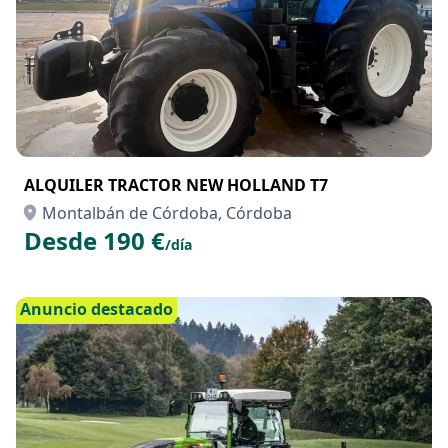
ALQUILER TRACTOR NEW HOLLAND T7
Montalbán de Córdoba, Córdoba
Desde 190 €
/día
Anuncio destacado