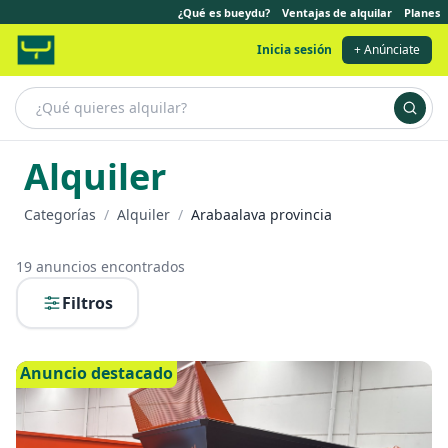
¿Qué es bueydu?
Ventajas de alquilar
Planes
Inicia sesión
+ Anúnciate
Alquiler
Categorías
/
Alquiler
/
Arabaalava provincia
19
anuncios encontrados
Filtros
Anuncio destacado