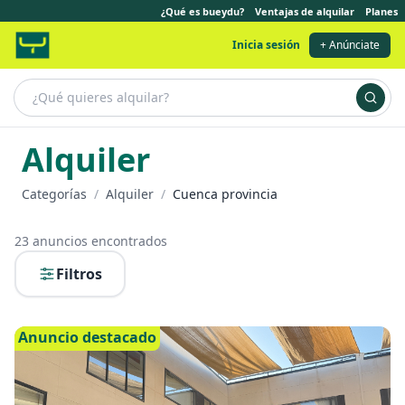
¿Qué es bueydu?
Ventajas de alquilar
Planes
Inicia sesión
+ Anúnciate
Alquiler
Categorías
/
Alquiler
/
Cuenca provincia
23
anuncios encontrados
Filtros
Anuncio destacado