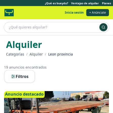
¿Qué es bueydu?
Ventajas de alquilar
Planes
Inicia sesión
+ Anúnciate
Alquiler
Categorías
/
Alquiler
/
Leon provincia
19
anuncios encontrados
Filtros
Anuncio destacado