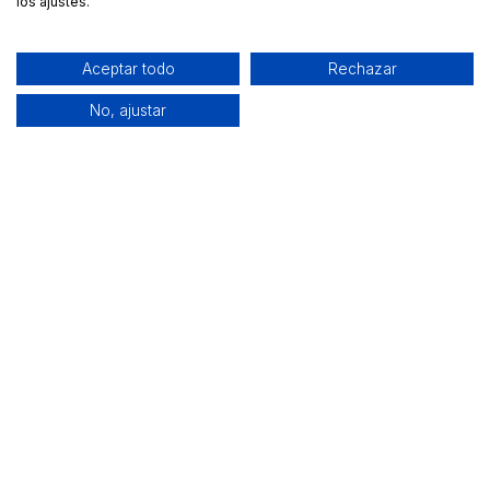
los ajustes.
Aceptar todo
Rechazar
No, ajustar
Alquiler de equipamiento profesional cerca de ti
Descarga nuestra app: