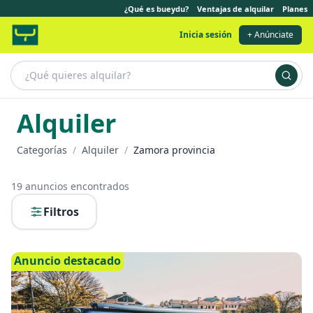
¿Qué es bueydu?
Ventajas de alquilar
Planes
Inicia sesión
+ Anúnciate
Alquiler
Categorías
/
Alquiler
/
Zamora provincia
19
anuncios encontrados
Filtros
Anuncio destacado