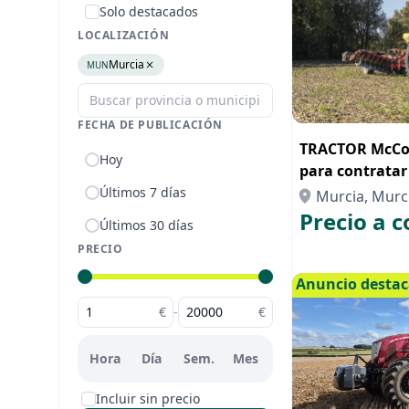
Solo destacados
LOCALIZACIÓN
Murcia
MUN
FECHA DE PUBLICACIÓN
TRACTOR McCor
Hoy
para contrata
Últimos 7 días
Murcia, Murc
Precio a c
Últimos 30 días
PRECIO
Anuncio desta
€
-
€
Hora
Día
Sem.
Mes
Incluir sin precio