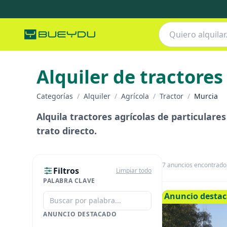
Alquiler de tractores
Categorías
/
Alquiler
/
Agrícola
/
Tractor
/
Murcia
Alquila tractores agrícolas de particulare
trato directo.
7
anuncios encontrado
Filtros
Limpiar todo
PALABRA CLAVE
Anuncio desta
ANUNCIO DESTACADO