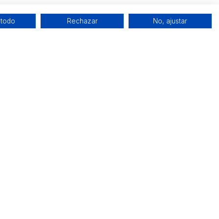
 todo
Rechazar
No, ajustar
Redes sociales