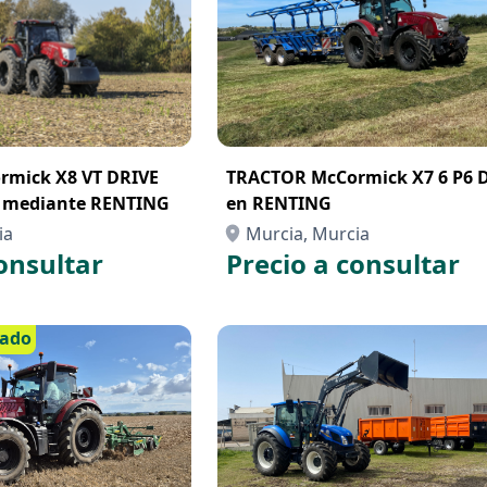
mick X8 VT DRIVE
TRACTOR McCormick X7 6 P6 
r mediante RENTING
en RENTING
ia
Murcia, Murcia
onsultar
Precio a consultar
cado