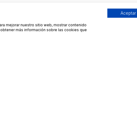
Aceptar
para mejorar nuestro sitio web, mostrar contenido
ra obtener más información sobre las cookies que
Contacto
Avisos legales
contacto@bueydu.com
Blog
Soporte técnico
Preguntas frecuentes
Whatsapp Bueydu
Términos y condiciones