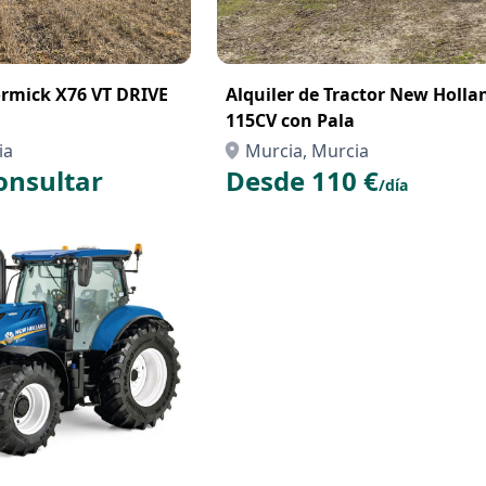
mick X76 VT DRIVE
Alquiler de Tractor New Holla
115CV con Pala
ia
Murcia, Murcia
onsultar
Desde 110 €
/día