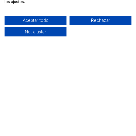
los ajustes.
Aceptar todo
Rechazar
No, ajustar
Alquiler de equipamiento profesional cerca de ti
Descarga nuestra app: