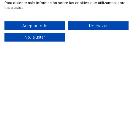
Para obtener más información sobre las cookies que utilizamos, abre
los ajustes.
Aceptar todo
Rechazar
No, ajustar
Alquiler de equipamiento profesional cerca de ti
Descarga nuestra app: